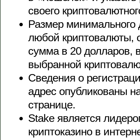
своего криптовалютног
Размер минимального 
любой криптовалюты, 
сумма в 20 долларов, 
выбранной криптовалю
Сведения о регистрац
адрес опубликованы на
странице.
Stake является лидеро
криптоказино в интерне