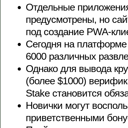
Отдельные приложени
предусмотрены, но сай
под создание PWA-кли
Сегодня на платформе
6000 различных развле
Однако для вывода кр
(более $1000) верифик
Stake становится обяз
Новички могут восполь
приветственными бону