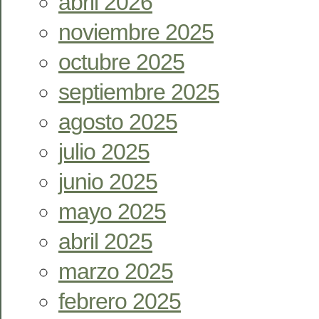
abril 2026
noviembre 2025
octubre 2025
septiembre 2025
agosto 2025
julio 2025
junio 2025
mayo 2025
abril 2025
marzo 2025
febrero 2025