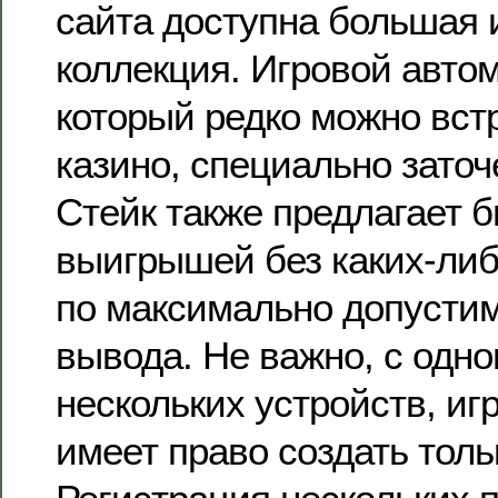
сайта доступна большая 
коллекция. Игровой автом
который редко можно встр
казино, специально заточ
Стейк также предлагает 
выигрышей без каких-либ
по максимально допусти
вывода. Не важно, с одно
нескольких устройств, иг
имеет право создать толь