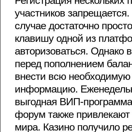
Регистрация нескольких
участников запрещается.
случае достаточно просто
клавишу одной из платф
авторизоваться. Однако 
перед пополнением балан
внести всю необходимую
информацию. Еженедель
выгодная ВИП-программа
форум также привлекают 
мира. Казино получило р