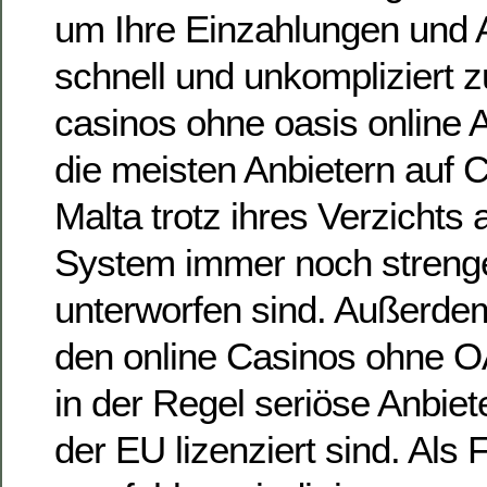
um Ihre Einzahlungen und
schnell und unkompliziert z
casinos ohne oasis online Al
die meisten Anbietern auf 
Malta trotz ihres Verzichts
System immer noch streng
unterworfen sind. Außerdem
den online Casinos ohne O
in der Regel seriöse Anbiet
der EU lizenziert sind. Als 