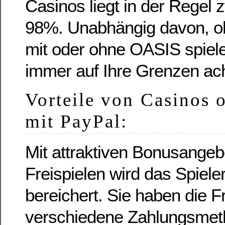
Casinos liegt in der Regel
98%. Unabhängig davon, ob
mit oder ohne OASIS spielen
immer auf Ihre Grenzen ac
Vorteile von Casinos 
mit PayPal:
Mit attraktiven Bonusange
Freispielen wird das Spieler
bereichert. Sie haben die Fr
verschiedene Zahlungsmet