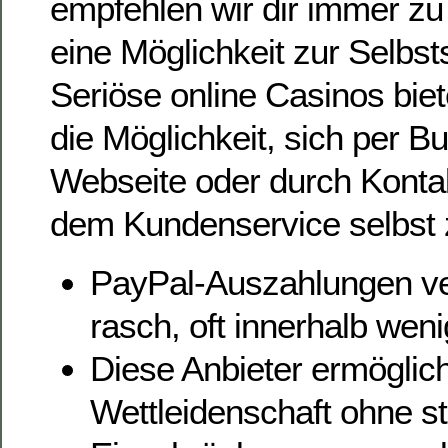
empfehlen wir dir immer zu
eine Möglichkeit zur Selbst
Seriöse online Casinos bie
die Möglichkeit, sich per Bu
Webseite oder durch Konta
dem Kundenservice selbst 
PayPal-Auszahlungen ve
rasch, oft innerhalb wen
Diese Anbieter ermöglich
Wettleidenschaft ohne s