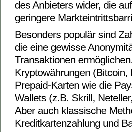
des Anbieters wider, die auf 
geringere Markteintrittsbar
Besonders populär sind Z
die eine gewisse Anonymitä
Transaktionen ermöglichen
Kryptowährungen (Bitcoin, 
Prepaid-Karten wie die Pay
Wallets (z.B. Skrill, Neteller
Aber auch klassische Meth
Kreditkartenzahlung und 