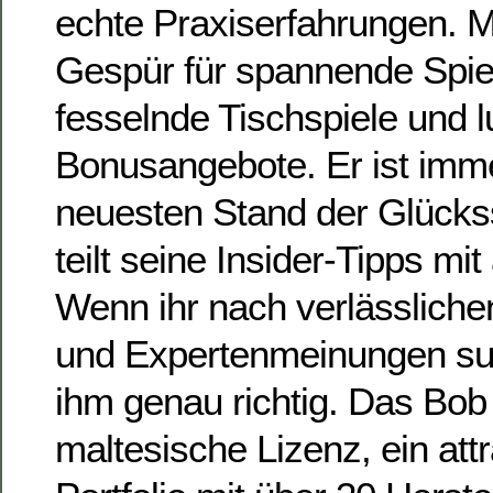
echte Praxiserfahrungen. Ma
Gespür für spannende Spie
fesselnde Tischspiele und l
Bonusangebote. Er ist imm
neuesten Stand der Glückss
teilt seine Insider-Tipps mi
Wenn ihr nach verlässliche
und Expertenmeinungen such
ihm genau richtig. Das Bob
maltesische Lizenz, ein attr