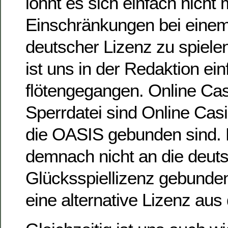
lohnt es sich einfach nicht 
Einschränkungen bei einem
deutscher Lizenz zu spiele
ist uns in der Redaktion ei
flötengegangen. Online Ca
Sperrdatei sind Online Casi
die OASIS gebunden sind. 
demnach nicht an die deut
Glücksspiellizenz gebunde
eine alternative Lizenz au