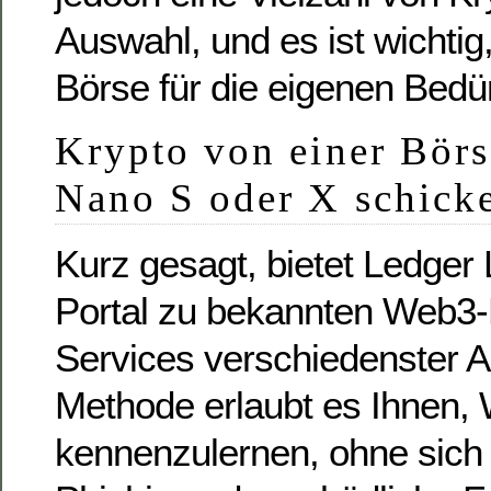
Auswahl, und es ist wichtig,
Börse für die eigenen Bedür
Krypto von einer Börs
Nano S oder X schick
Kurz gesagt, bietet Ledger 
Portal zu bekannten Web3-
Services verschiedenster A
Methode erlaubt es Ihnen,
kennenzulernen, ohne sic