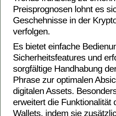
Preisprognosen lohnt es sic
Geschehnisse in der Krypt
verfolgen.
Es bietet einfache Bedienu
Sicherheitsfeatures und erf
sorgfältige Handhabung de
Phrase zur optimalen Absi
digitalen Assets. Besonder
erweitert die Funktionalitä
Wallets, indem sie zusätzl