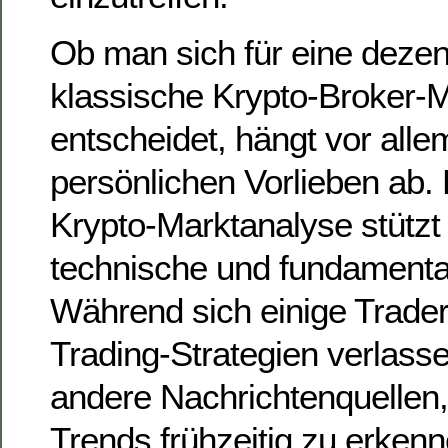
Ob man sich für eine dezen
klassische Krypto-Broker-
entscheidet, hängt vor alle
persönlichen Vorlieben ab. 
Krypto-Marktanalyse stützt 
technische und fundamenta
Während sich einige Trader
Trading-Strategien verlass
andere Nachrichtenquellen
Trends frühzeitig zu erkenn