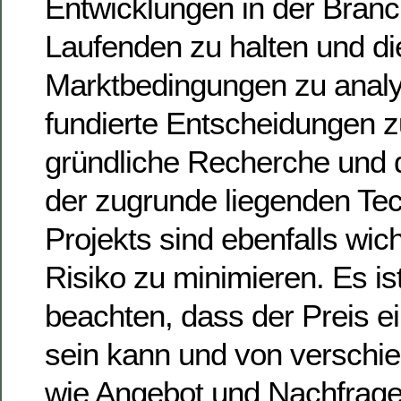
Entwicklungen in der Bran
Laufenden zu halten und di
Marktbedingungen zu analy
fundierte Entscheidungen zu
gründliche Recherche und 
der zugrunde liegenden Te
Projekts sind ebenfalls wic
Risiko zu minimieren. Es is
beachten, dass der Preis ei
sein kann und von verschi
wie Angebot und Nachfrage