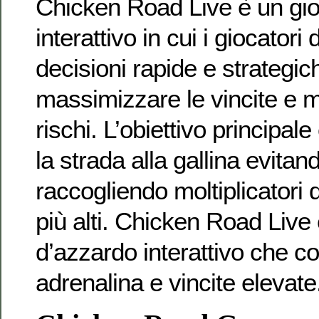
Chicken Road Live è un g
interattivo in cui i giocator
decisioni rapide e strategic
massimizzare le vincite e m
rischi. L’obiettivo principale
la strada alla gallina evitan
raccogliendo moltiplicatori 
più alti. Chicken Road Live
d’azzardo interattivo che c
adrenalina e vincite elevate