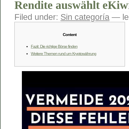
Rendite auswählt eKiw
Filed under:
Sin categoría
— le
Content
Fazit: Die richtige Börse finden
Weitere Themen rund um Kryptowährung