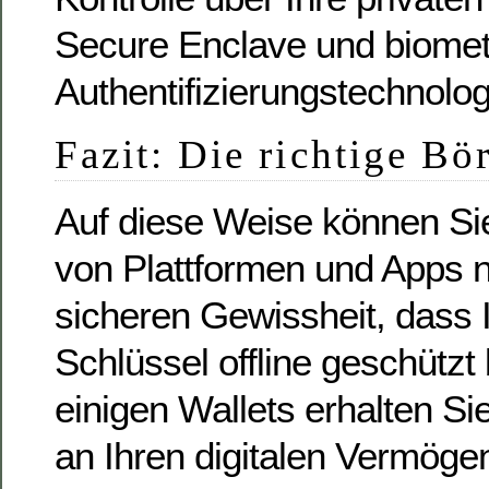
Secure Enclave und biomet
Authentifizierungstechnolog
Fazit: Die richtige Bö
Auf diese Weise können Sie
von Plattformen und Apps n
sicheren Gewissheit, dass I
Schlüssel offline geschützt 
einigen Wallets erhalten S
an Ihren digitalen Vermöge