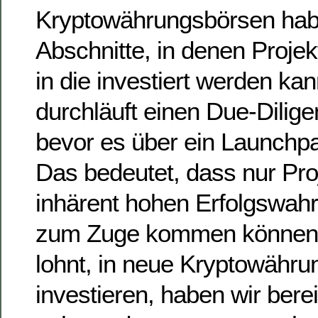
Kryptowährungsbörsen habe
Abschnitte, in denen Projekt
in die investiert werden ka
durchläuft einen Due-Dilig
bevor es über ein Launchpa
Das bedeutet, dass nur Proj
inhärent hohen Erfolgswahr
zum Zuge kommen können.
lohnt, in neue Kryptowähru
investieren, haben wir berei