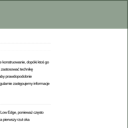
e konstruowanie, dopóki ktoś go
j zastosować technikę
, aby prawdopodobnie
egularnie zastępujemy informacje
z Low Edge, ponieważ często
a pierwszy rzut oka