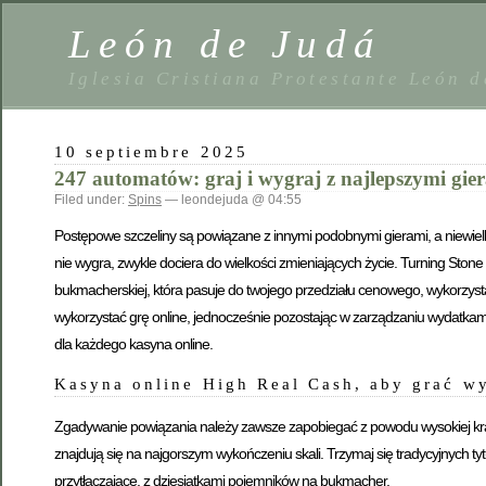
León de Judá
Iglesia Cristiana Protestante León 
10 septiembre 2025
247 automatów: graj i wygraj z najlepszymi gie
Filed under:
Spins
— leondejuda @ 04:55
Postępowe szczeliny są powiązane z innymi podobnymi gierami, a niewiel
nie wygra, zwykle dociera do wielkości zmieniających życie. Turning Sto
bukmacherskiej, która pasuje do twojego przedziału cenowego, wykorzyst
wykorzystać grę online, jednocześnie pozostając w zarządzaniu wydatkami
dla każdego kasyna online.
Kasyna online High Real Cash, aby grać w
Zgadywanie powiązania należy zawsze zapobiegać z powodu wysokiej kra
znajdują się na najgorszym wykończeniu skali. Trzymaj się tradycyjnych t
przytłaczające, z dziesiątkami pojemników na bukmacher.