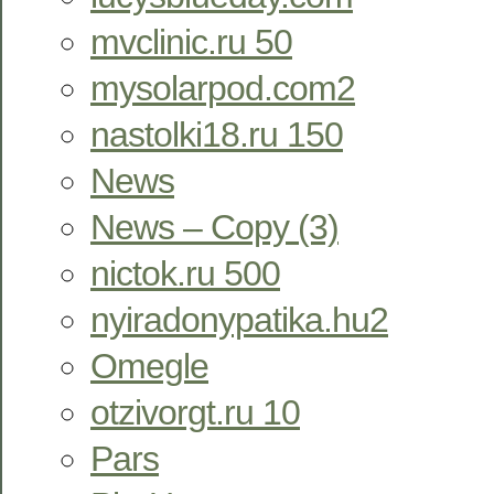
mvclinic.ru 50
mysolarpod.com2
nastolki18.ru 150
News
News – Copy (3)
nictok.ru 500
nyiradonypatika.hu2
Omegle
otzivorgt.ru 10
Pars