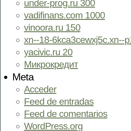
under-prog.ru 300
vadifinans.com 1000
vinoora.ru 150
xn--18-6kca3cewxj5c.xn--p
yacivic.ru 20
Микрокредит
Meta
Acceder
Feed de entradas
Feed de comentarios
WordPress.org