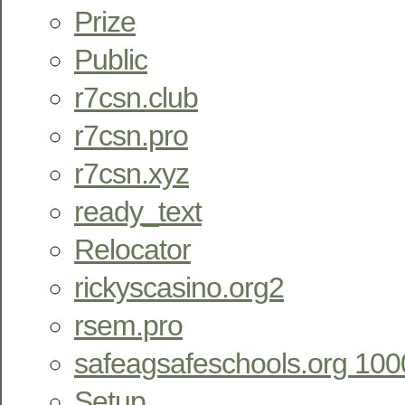
Prize
Public
r7csn.club
r7csn.pro
r7csn.xyz
ready_text
Relocator
rickyscasino.org2
rsem.pro
safeagsafeschools.org 100
Setup