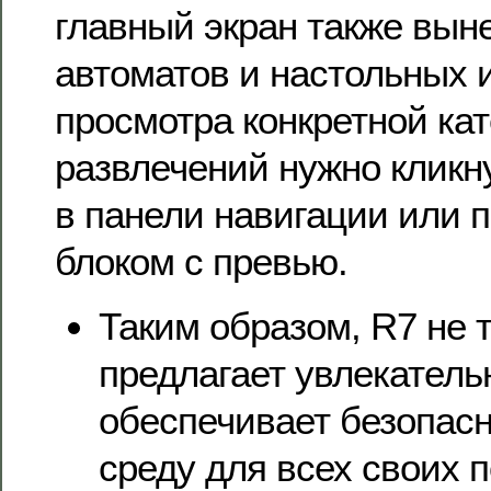
главный экран также вын
автоматов и настольных и
просмотра конкретной ка
развлечений нужно кликн
в панели навигации или 
блоком с превью.
Таким образом, R7 не 
предлагает увлекатель
обеспечивает безопас
среду для всех своих 