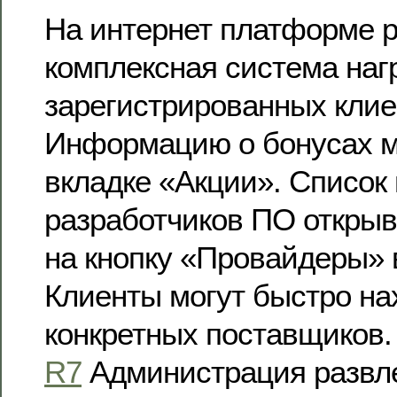
На интернет платформе 
комплексная система наг
зарегистрированных клие
Информацию о бонусах м
вкладке «Акции». Список 
разработчиков ПО откры
на кнопку «Провайдеры» 
Клиенты могут быстро на
конкретных поставщиков
R7
Администрация развл