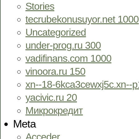
Stories
tecrubekonusuyor.net 1000
Uncategorized
under-prog.ru 300
vadifinans.com 1000
vinoora.ru 150
xn--18-6kca3cewxj5c.xn--p
yacivic.ru 20
Микрокредит
Meta
Acceder