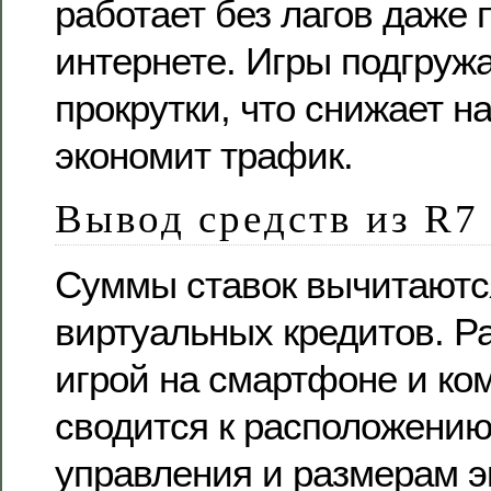
работает без лагов даже 
интернете. Игры подгруж
прокрутки, что снижает на
экономит трафик.
Вывод средств из R7
Суммы ставок вычитаютс
виртуальных кредитов. Р
игрой на смартфоне и ко
сводится к расположению
управления и размерам э