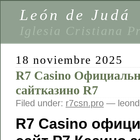
León de Judá
Iglesia Cristiana P
18 noviembre 2025
R7 Casino Официаль
сайтказино R7
Filed under:
r7csn.pro
— leond
R7 Casino офиц