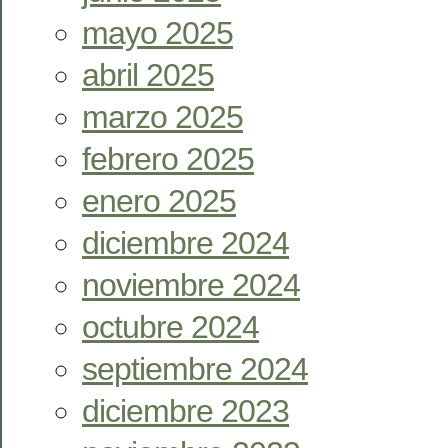
mayo 2025
abril 2025
marzo 2025
febrero 2025
enero 2025
diciembre 2024
noviembre 2024
octubre 2024
septiembre 2024
diciembre 2023