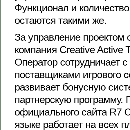
Функционал и количество
остаются такими же.
За управление проектом 
компания Creative Active 
Оператор сотрудничает 
поставщиками игрового с
развивает бонусную сист
партнерскую программу. 
официального сайта R7 C
языке работает на всех 