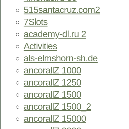
515santacruz.com2
7Slots
academy-dl.ru 2
Activities
als-elmshorn-sh.de
ancorallZ 1000
ancorallZ 1250
ancorallZ 1500
ancorallZ 1500_2
ancorallZ 15000