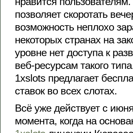
нравится пользователям. 
позволяет скоротать вечер
возможность неплохо зар
некоторых странах на за
уровне нет доступа к ра
веб-ресурсам такого типа
1xslots предлагает беспл
ставок во всех слотах.
Всё уже действует с июня
момента, когда на основ