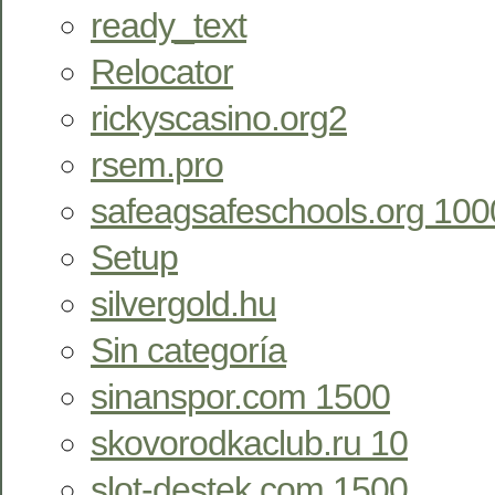
ready_text
Relocator
rickyscasino.org2
rsem.pro
safeagsafeschools.org 100
Setup
silvergold.hu
Sin categoría
sinanspor.com 1500
skovorodkaclub.ru 10
slot-destek.com 1500