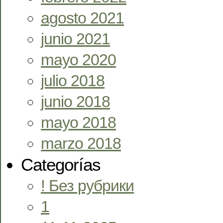
agosto 2021
junio 2021
mayo 2020
julio 2018
junio 2018
mayo 2018
marzo 2018
Categorías
! Без рубрики
1