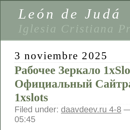
León de Judá
Iglesia Cristiana P
3 noviembre 2025
Рабочее Зеркало 1xSlo
Официальный Сайтра
1xslots
Filed under:
daavdeev.ru 4-8
—
05:45