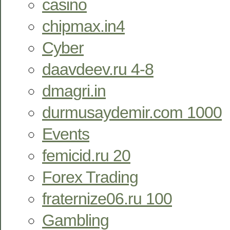
casino
chipmax.in4
Cyber
daavdeev.ru 4-8
dmagri.in
durmusaydemir.com 1000
Events
femicid.ru 20
Forex Trading
fraternize06.ru 100
Gambling