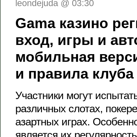
leondejuda @ 03:30
Gama казино рег
вход, игры и ав
мобильная верс
и правила клуба
Участники могут испытать
различных слотах, покере
азартных играх. Особенн
является их регулярност