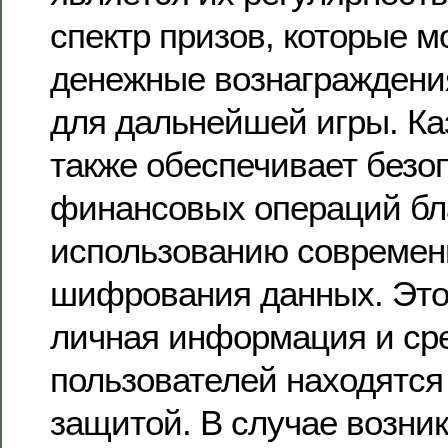
спектр призов, которые м
денежные вознаграждения
для дальнейшей игры. Ка
также обеспечивает безо
финансовых операций бл
использованию современ
шифрования данных. Это 
личная информация и ср
пользователей находятся
защитой. В случае возни