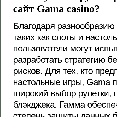
сайт Gama casino?
Благодаря разнообразию 
таких как слоты и настол
пользователи могут испыт
разработать стратегию б
рисков. Для тех, кто пред
настольные игры, Gama п
широкий выбор рулетки, 
блэкджека. Гамма обеспе
степень защиты данных б