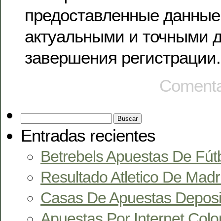
предоставленные данные
актуальными и точными 
завершения регистрации.
Comenta
Entradas recientes
Betrebels Apuestas De Fút
Resultado Atletico De Madr
Casas De Apuestas Deposi
Apuestas Por Internet Col