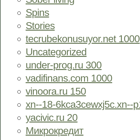
Spins
Stories
tecrubekonusuyor.net 1000
Uncategorized
under-prog.ru 300
vadifinans.com 1000
vinoora.ru 150
xn--18-6kca3cewxj5c.xn--p
yacivic.ru 20
Микрокредит