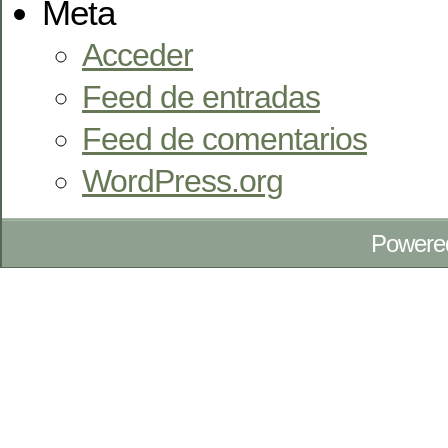
Meta
Acceder
Feed de entradas
Feed de comentarios
WordPress.org
Powere