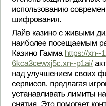
использованию современ
шифрования.
Лайв казино с живыми д
наиболее посещаемым ра
Казино Гамма
https://xn--
6kca3cewxj5c.xn--p1ai/
акт
над улучшением своих ф
сервисов, предлагая игр
устанавливать лимиты на
снятия. Это помогает кон