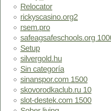
Relocator
rickyscasino.org2
rsem.pro
safeagsafeschools.org 100
Setup
silvergold.hu
Sin categoría
sinanspor.com 1500
skovorodkaclub.ru 10
slot-destek.com 1500
Sober living