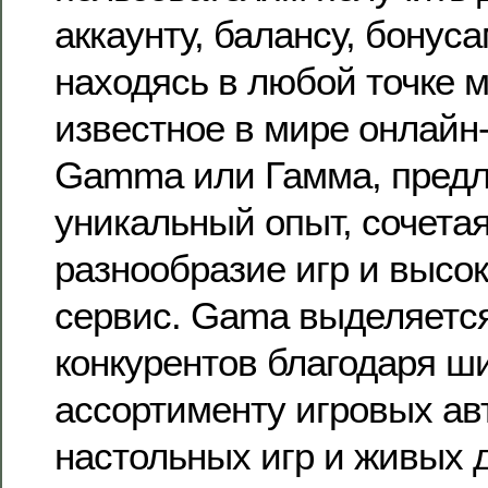
аккаунту, балансу, бонуса
находясь в любой точке 
известное в мире онлайн-
Gamma или Гамма, предл
уникальный опыт, сочетая
разнообразие игр и высо
сервис. Gama выделяетс
конкурентов благодаря ш
ассортименту игровых ав
настольных игр и живых 