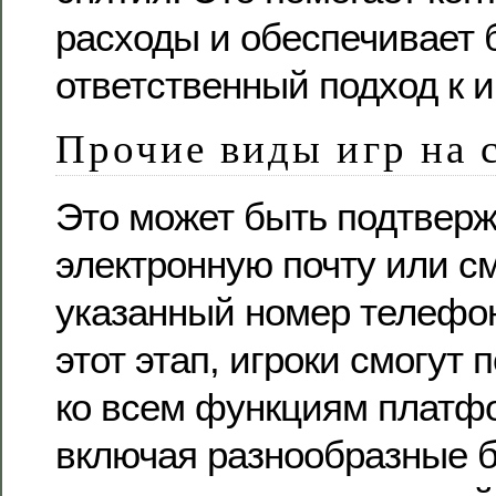
расходы и обеспечивает 
ответственный подход к и
Прочие виды игр на 
Это может быть подтверж
электронную почту или см
указанный номер телефо
этот этап, игроки смогут 
ко всем функциям платф
включая разнообразные б