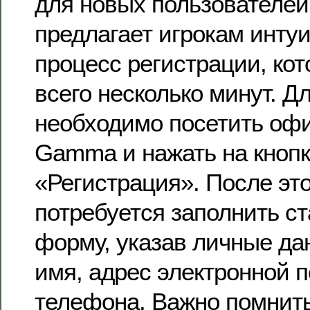
для новых пользователей
предлагает игрокам инту
процесс регистрации, ко
всего несколько минут. Д
необходимо посетить оф
Gamma и нажать на кнопк
«Регистрация». После эт
потребуется заполнить с
форму, указав личные дан
имя, адрес электронной 
телефона. Важно помнить