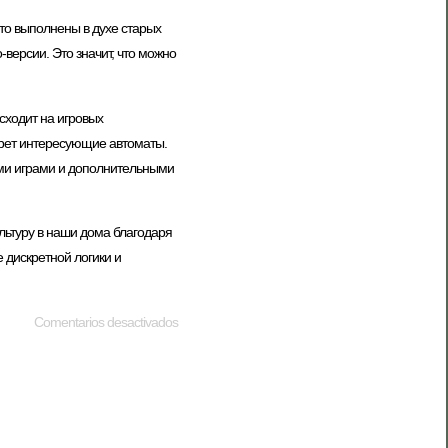
сто выполнены в духе старых
версии. Это значит, что можно
сходит на игровых
ерет интересующие автоматы.
ными играми и дополнительными
ультуру в наши дома благодаря
 дискретной логики и
Comentarios desactivados