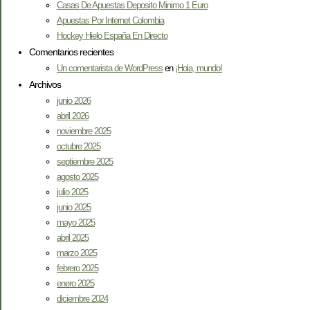
Casas De Apuestas Deposito Minimo 1 Euro
Apuestas Por Internet Colombia
Hockey Hielo España En Directo
Comentarios recientes
Un comentarista de WordPress
en
¡Hola, mundo!
Archivos
junio 2026
abril 2026
noviembre 2025
octubre 2025
septiembre 2025
agosto 2025
julio 2025
junio 2025
mayo 2025
abril 2025
marzo 2025
febrero 2025
enero 2025
diciembre 2024