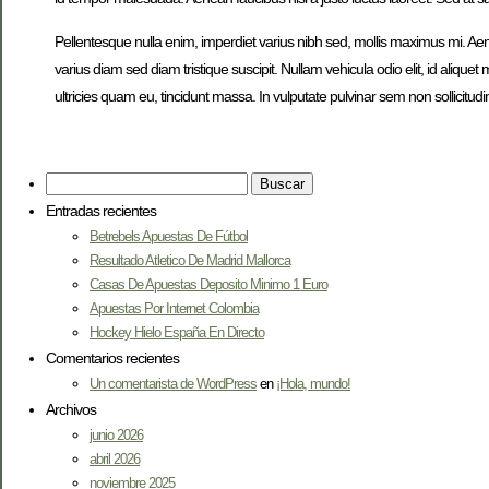
Pellentesque nulla enim, imperdiet varius nibh sed, mollis maximus mi. Aen
varius diam sed diam tristique suscipit. Nullam vehicula odio elit, id aliq
ultricies quam eu, tincidunt massa. In vulputate pulvinar sem non sollici
Entradas recientes
Betrebels Apuestas De Fútbol
Resultado Atletico De Madrid Mallorca
Casas De Apuestas Deposito Minimo 1 Euro
Apuestas Por Internet Colombia
Hockey Hielo España En Directo
Comentarios recientes
Un comentarista de WordPress
en
¡Hola, mundo!
Archivos
junio 2026
abril 2026
noviembre 2025