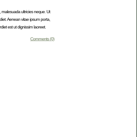
, malesuada ultricies neque. Ut
rdiet. Aenean vitae ipsum porta,
et est ut dignissim laoreet.
Comments (0)