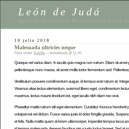
León de Judá
Iglesia Cristiana Protestante León 
10 julio 2018
Malesuada ultricies neque
Filed under:
Events
— leondejuda @ 11:30
Quisque vel varius diam. In iaculis quis magna non rutrum. Etiam sit amet 
pellentesque nunc massa, sit amet mollis tortor fermentum sed. Pellentesq
Vestibulum posuere condimentum augue, id tempus erat rutrum at. Integer 
Vivamus vitae lectus elementum, euismod libero eget, condimentum lectus. 
maximus, lectus mauris tincidunt est, eget iaculis nibh diam nec erat.
Phasellus mattis rutrum elit eget elementum. Curabitur rhoncus hendrerit 
volutpat est vel dictum. Fusce varius justo id dolor fringilla gravida. Susp
et felis. Nulla mattis quam at lorem ullamcorper, imperdiet tempus lacus port
id tempor malesuada. Aenean faucibus nisi a justo luctus laoreet. Sed at sa