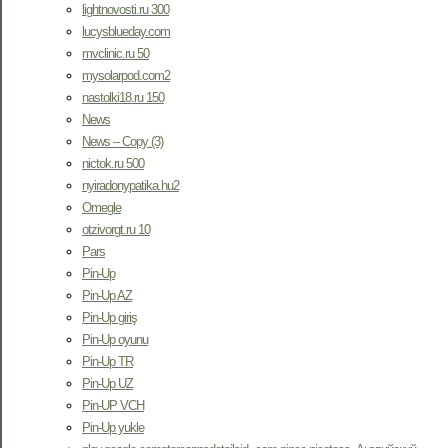
lightnovosti.ru 300
lucysblueday.com
mvclinic.ru 50
mysolarpod.com2
nastolki18.ru 150
News
News – Copy (3)
nictok.ru 500
nyiradonypatika.hu2
Omegle
otzivorgt.ru 10
Pars
Pin-Up
Pin-Up AZ
Pin-Up giriş
Pin-Up oyunu
Pin-Up TR
Pin-Up UZ
Pin-UP VCH
Pin-Up yukle