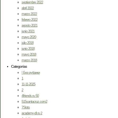
septiembre 2022
abril 2022
marzo 2022
febrero 2022
agosto 2021
junio 2021
mayo 2020
julio 2018
junio 2018
mayo 2018
marzo 2018
Categorías
! Без рубрики
1
11-11-2025
2
4friends.ru 50
515santacruz.com2
7Slots
academy-dl.ru 2