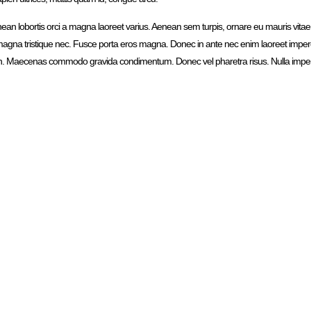
ean lobortis orci a magna laoreet varius. Aenean sem turpis, ornare eu mauris vitae
uet magna tristique nec. Fusce porta eros magna. Donec in ante nec enim laoreet impe
tudin. Maecenas commodo gravida condimentum. Donec vel pharetra risus. Nulla imperdi