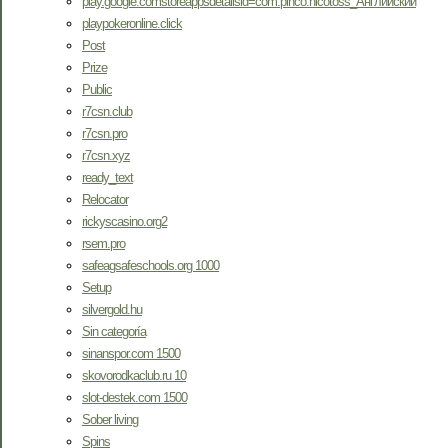
play.google.comstoreappsdetailsid=com.pinco.nicotoss_Английский
playpokeronline.click
Post
Prize
Public
r7csn.club
r7csn.pro
r7csn.xyz
ready_text
Relocator
rickyscasino.org2
rsem.pro
safeagsafeschools.org 1000
Setup
silvergold.hu
Sin categoría
sinanspor.com 1500
skovorodkaclub.ru 10
slot-destek.com 1500
Sober living
Spins