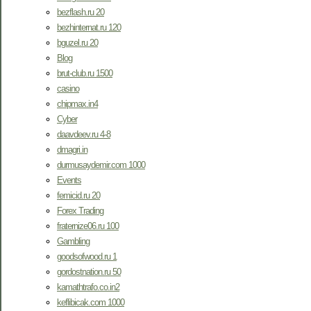
bezflash.ru 20
bezhinternat.ru 120
bguzel.ru 20
Blog
brut-club.ru 1500
casino
chipmax.in4
Cyber
daavdeev.ru 4-8
dmagri.in
durmusaydemir.com 1000
Events
femicid.ru 20
Forex Trading
fraternize06.ru 100
Gambling
goodsofwood.ru 1
gordostnation.ru 50
kamathtrafo.co.in2
keflibicak.com 1000