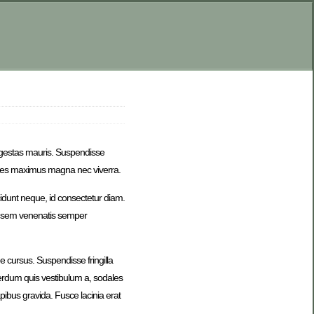
e egestas mauris. Suspendisse
dales maximus magna nec viverra.
idunt neque, id consectetur diam.
e, sem venenatis semper
 cursus. Suspendisse fringilla
nterdum quis vestibulum a, sodales
apibus gravida. Fusce lacinia erat