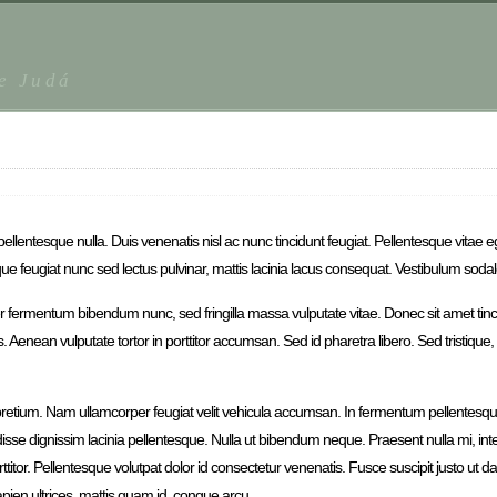
de Judá
pellentesque nulla. Duis venenatis nisl ac nunc tincidunt feugiat. Pellentesque vita
ue feugiat nunc sed lectus pulvinar, mattis lacinia lacus consequat. Vestibulum so
fermentum bibendum nunc, sed fringilla massa vulputate vitae. Donec sit amet tinc
Aenean vulputate tortor in porttitor accumsan. Sed id pharetra libero. Sed tristiqu
pretium. Nam ullamcorper feugiat velit vehicula accumsan. In fermentum pellentesque
endisse dignissim lacinia pellentesque. Nulla ut bibendum neque. Praesent nulla mi, i
titor. Pellentesque volutpat dolor id consectetur venenatis. Fusce suscipit justo ut d
pien ultrices, mattis quam id, congue arcu.