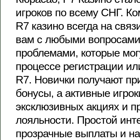
игроков по всему СНГ. К
R7 казино всегда на связ
вам с любыми вопросами
проблемами, которые мог
процессе регистрации ил
R7. Новички получают пр
бонусы, а активные игрок
эксклюзивных акциях и п
лояльности. Простой инт
прозрачные выплаты и н