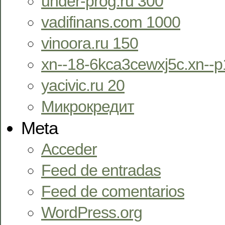
under-prog.ru 300
vadifinans.com 1000
vinoora.ru 150
xn--18-6kca3cewxj5c.xn--p
yacivic.ru 20
Микрокредит
Meta
Acceder
Feed de entradas
Feed de comentarios
WordPress.org