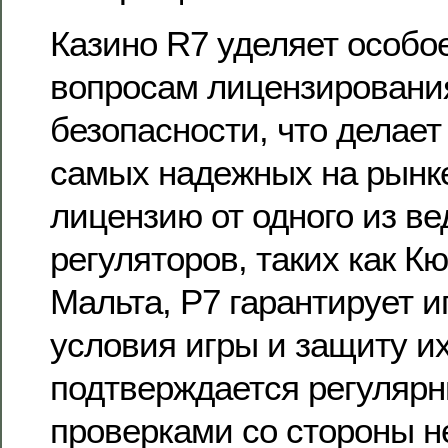
Казино R7 уделяет особо
вопросам лицензировани
безопасности, что делает
самых надежных на рынк
лицензию от одного из в
регуляторов, таких как К
Мальта, Р7 гарантирует 
условия игры и защиту и
подтверждается регуляр
проверками со стороны 