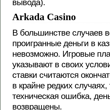
вывода).
Arkada Casino
В большинстве случаев в
проигранные деньги в каз
невозможно. Игровые пл
указывают в своих услови
ставки считаются оконча
в крайне редких случаях, 
техническая ошибка, день
возвращены.