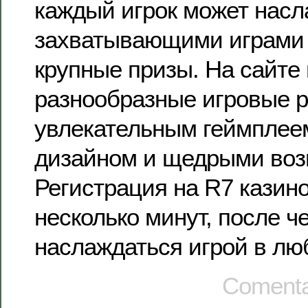
каждый игрок может насл
захватывающими играми 
крупные призы. На сайте
разнообразные игровые р
увлекательным геймплее
дизайном и щедрыми воз
Регистрация на R7 казин
несколько минут, после ч
наслаждаться игрой в лю
Comenta