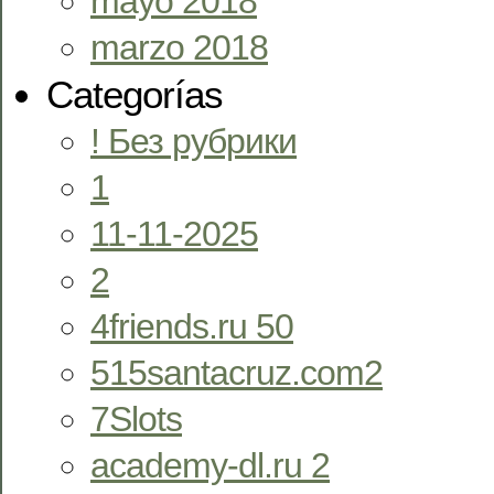
mayo 2018
marzo 2018
Categorías
! Без рубрики
1
11-11-2025
2
4friends.ru 50
515santacruz.com2
7Slots
academy-dl.ru 2