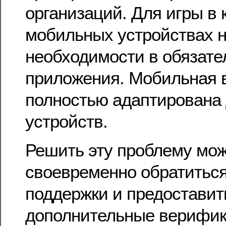
организаций. Для игры в 
мобильных устройствах н
необходимости в обязате
приложения. Мобильная 
полностью адаптирована
устройств.
Решить эту проблему мож
своевременно обратиться
поддержки и предоставит
дополнительные верифи