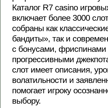
Каталог R7 casino игровы
включает более 3000 слот
собраны как классически
бандиты», так и совреме
с бонусами, фриспинами
прогрессивными джекпот
слот имеет описания, ур
волатильности и заявлен
помогает игроку осознанн
выбору.