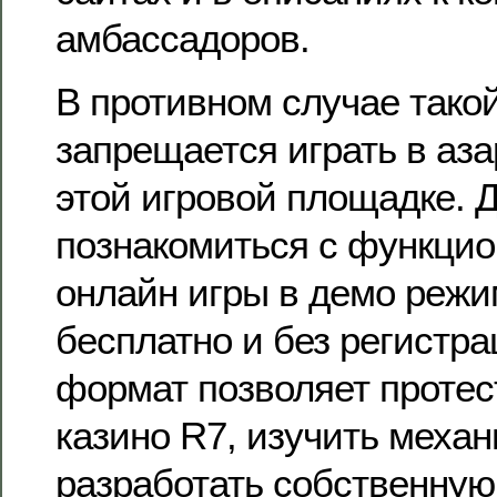
амбассадоров.
В противном случае тако
запрещается играть в аза
этой игровой площадке. Д
познакомиться с функцио
онлайн игры в демо режи
бесплатно и без регистра
формат позволяет протес
казино R7, изучить механ
разработать собственную