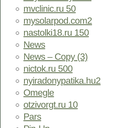
mvclinic.ru 50
mysolarpod.com2
nastolki18.ru 150
News
News – Copy (3)
nictok.ru 500
nyiradonypatika.hu2
Omegle
otzivorgt.ru 10
Pars