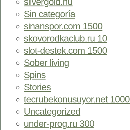
silvergold.hu
Sin categoría
sinanspor.com 1500
skovorodkaclub.ru 10
slot-destek.com 1500
Sober living
Spins
Stories
tecrubekonusuyor.net 1000
Uncategorized
under-prog.ru 300