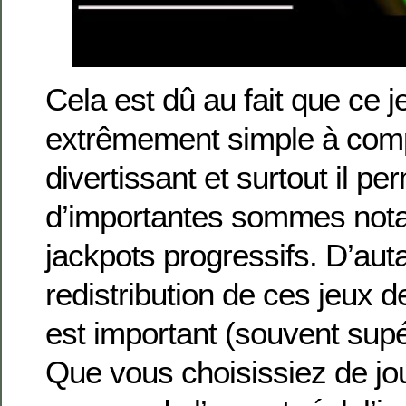
Cela est dû au fait que ce j
extrêmement simple à com
divertissant et surtout il p
d’importantes sommes not
jackpots progressifs. D’aut
redistribution de ces jeux d
est important (souvent supé
Que vous choisissiez de jo