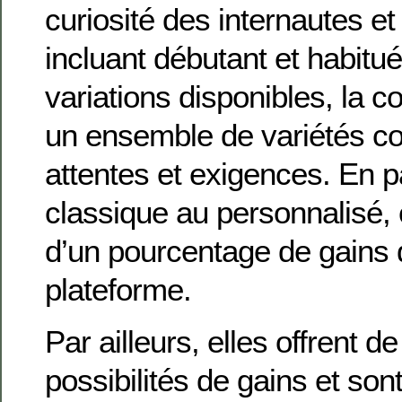
curiosité des internautes e
incluant débutant et habitu
variations disponibles, la 
un ensemble de variétés c
attentes et exigences. En 
classique au personnalisé,
d’un pourcentage de gains d
plateforme.
Par ailleurs, elles offrent
possibilités de gains et so