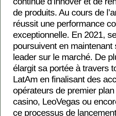
continue d’innover et de ren
de produits. Au cours de l’a
réussit une performance c
exceptionnelle. En 2021, se
poursuivent en maintenant 
leader sur le marché. De pl
élargit sa portée à travers t
LatAm en finalisant des ac
opérateurs de premier pla
casino, LeoVegas ou encor
ce processus de lancemen