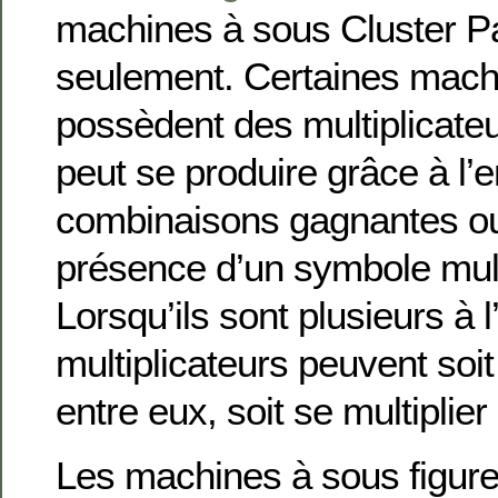
machines à sous Cluster P
seulement. Certaines mach
possèdent des multiplicateu
peut se produire grâce à l
combinaisons gagnantes ou
présence d’un symbole multi
Lorsqu’ils sont plusieurs à l
multiplicateurs peuvent soit
entre eux, soit se multiplier
Les machines à sous figure