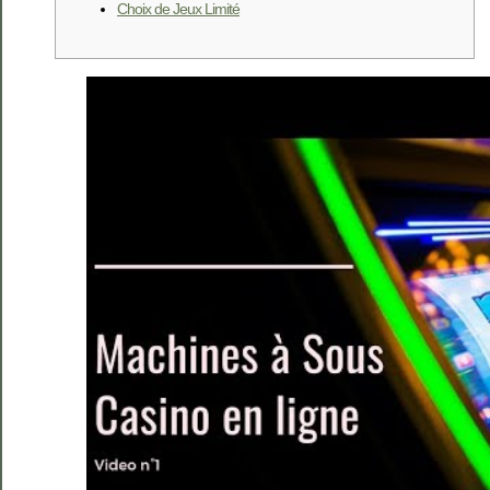
Choix de Jeux Limité