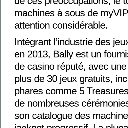
de ces préoccupations, le t
machines à sous de myVIP 
attention considérable.
Intégrant l’industrie des jeu
en 2013, Bally est un fourni
de casino réputé, avec une
plus de 30 jeux gratuits, inc
phares comme 5 Treasures. 
de nombreuses cérémonies
son catalogue des machine
jackpot progressif. La plupa