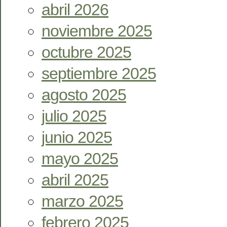
abril 2026
noviembre 2025
octubre 2025
septiembre 2025
agosto 2025
julio 2025
junio 2025
mayo 2025
abril 2025
marzo 2025
febrero 2025