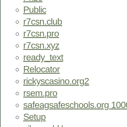
Public
r7csn.club
r7csn.pro
r7csn.xyz
ready_text
Relocator
rickyscasino.org2
rsem.pro
safeagsafeschools.org 100
Setup