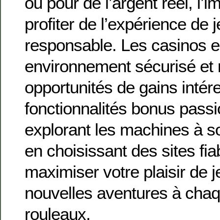
ou pour de l’argent réel, l’i
profiter de l’expérience de
responsable. Les casinos en
environnement sécurisé et 
opportunités de gains intér
fonctionnalités bonus pass
explorant les machines à s
en choisissant des sites fi
maximiser votre plaisir de j
nouvelles aventures à chaq
rouleaux.