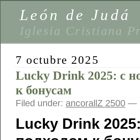
León de Judá
Iglesia Cristiana P
7 octubre 2025
Lucky Drink 2025: с 
к бонусам
Filed under:
ancorallZ 2500
— l
Lucky Drink 2025