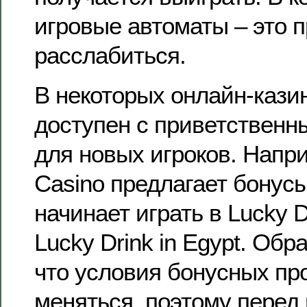
игровые автоматы – это п
расслабиться.
В некоторых онлайн-казин
доступен с приветствен
для новых игроков. Напр
Casino предлагает бонусы
начинает играть в Lucky D
Lucky Drink in Egypt. Обр
что условия бонусных пр
меняться, поэтому перед 