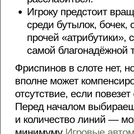
Игроку предстоит вра
среди бутылок, бочек, 
прочей «атрибутики», 
самой благонадёжной 
Фриспинов в слоте нет, н
вполне может компенсиро
отсутствие, если повезет
Перед началом выбираеш
и количество линий — мо
минимуму
Игровые автома