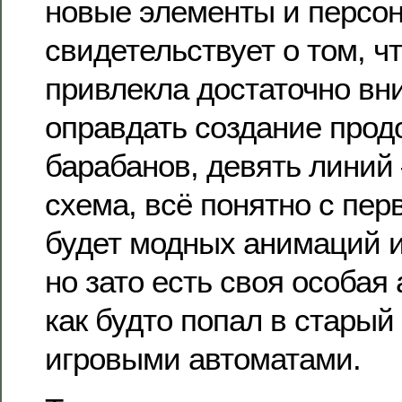
новые элементы и персон
свидетельствует о том, чт
привлекла достаточно вн
оправдать создание прод
барабанов, девять линий
схема, всё понятно с пер
будет модных анимаций 
но зато есть своя особа
как будто попал в старый
игровыми автоматами.