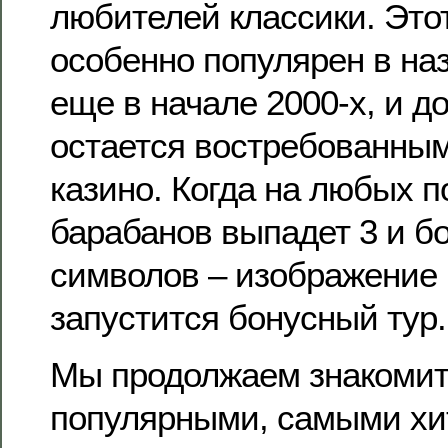
любителей классики. Это
особенно популярен в на
еще в начале 2000-х, и до
остается востребованным
казино. Когда на любых 
барабанов выпадет 3 и б
символов – изображение 
запустится бонусный тур.
Мы продолжаем знакомит
популярными, самыми хи