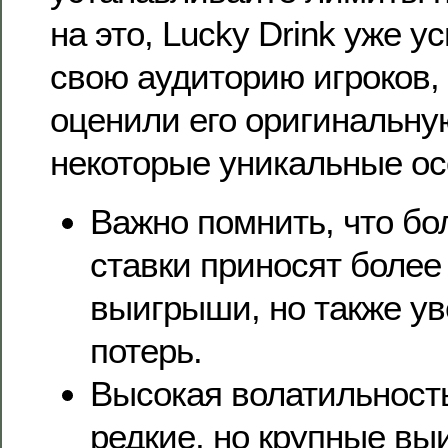
на это, Lucky Drink уже у
свою аудиторию игроков,
оценили его оригинальну
некоторые уникальные ос
Важно помнить, что бо
ставки приносят более
выигрыши, но также у
потерь.
Высокая волатильность
редкие, но крупные вы