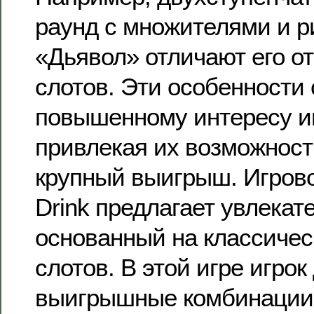
раунд с множителями и р
«Дьявол» отличают его от
слотов. Эти особенности
повышенному интересу иг
привлекая их возможност
крупный выигрыш. Игрово
Drink предлагает увлекат
основанный на классичес
слотов. В этой игре игро
выигрышные комбинации 