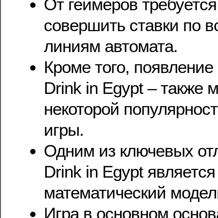
От геймеров требуетс
совершить ставки по в
линиям автомата.
Кроме того, появление 
Drink in Egypt – также 
некоторой популярнос
игры.
Одним из ключевых от
Drink in Egypt являетс
математический модел
Игра в основном основ