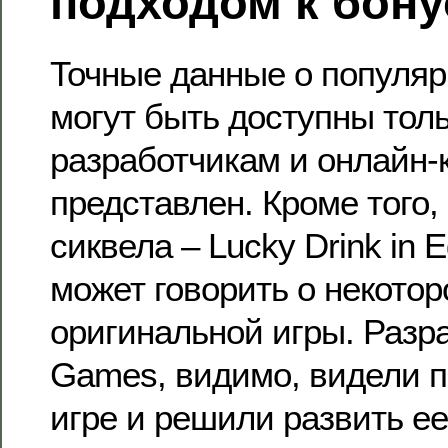
подходом к бон
Точные данные о популяр
могут быть доступны тол
разработчикам и онлайн-к
представлен. Кроме того,
сиквела – Lucky Drink in E
может говорить о некото
оригинальной игры. Разра
Games, видимо, видели п
игре и решили развить е