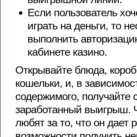
Если пользователь хоч
играть на деньги, то н
выполнить авторизаци
кабинете казино.
Открывайте блюда, короб
кошельки, и, в зависимос
содержимого, получайте 
заработанный выигрыш. 
любят за то, что он дает
возможности получить не