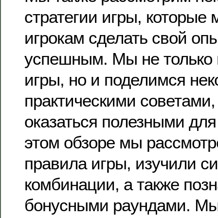
стратегии игры, которые 
игрокам сделать свой оп
успешным. Мы не только 
игры, но и поделимся не
практическими советами,
оказаться полезными для
этом обзоре мы рассмот
правила игры, изучили с
комбинации, а также поз
бонусными раундами. Мы