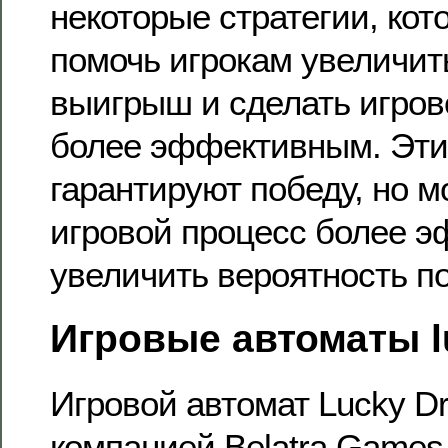
некоторые стратегии, кот
помочь игрокам увеличит
выигрыш и сделать игров
более эффективным. Эти 
гарантируют победу, но м
игровой процесс более 
увеличить вероятность п
Игровые автоматы l
Игровой автомат Lucky Dr
компанией Belatra Games