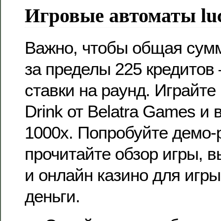
Игровые автоматы luc
Важно, чтобы общая сум
за пределы 225 кредитов
ставки на раунд. Играйте 
Drink от Belatra Games и
1000x. Попробуйте демо-
прочитайте обзор игры, 
и онлайн казино для игр
деньги.