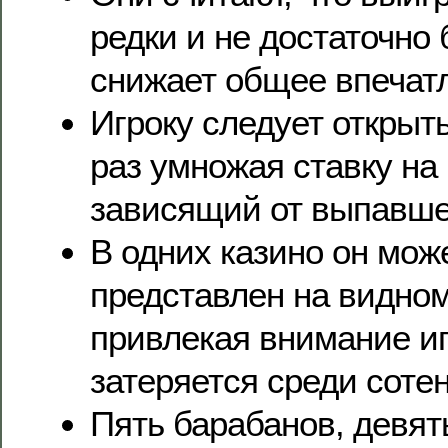
редки и не достаточно 
снижает общее впечатл
Игроку следует открыть
раз умножая ставку на
зависящий от выпавше
В одних казино он мож
представлен на видном
привлекая внимание иг
затеряется среди сотен
Пять барабанов, девя