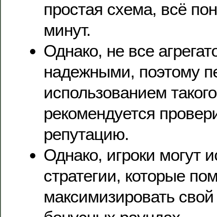
простая схема, всё по
минут.
Однако, не все агрега
надежными, поэтому п
использованием такого
рекомендуется провери
репутацию.
Однако, игроки могут 
стратегии, которые по
максимизировать свой